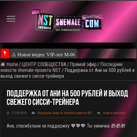
⚠️ Новое видео: VIP-лот M-06
Home
/
ЦЕНТР СООБЩЕСТВА
/
Прямой эфир
/
Последние
новости shemale-проекта NST
/
Поддержка от Ани на 500 рублей и
выход свежего сисси-трейнера
Поддержка От Ани На 500 Рублей И Выход
Свежего Сисси-Трейнера
27/09/2019
Последние новости shemale-проекта NST
Leave a comment
Аня, спасибульки за поддержку 💖💖💖 Ты умничка 🎁🎁🎁