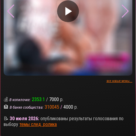
▶
все новые мемы...
💰
2353.1
/
7000
р.
В копилочке:
🏦
310045
/
4000
р.
В банке сообщества:
📝
30 июля 2026:
опубликованы результаты голосования по
выбору
темы след. ролика