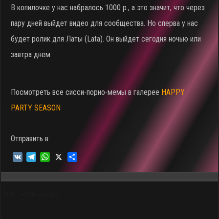
В копилочке у нас набралось 1000 р., а это значит, что через
пару дней выйдет видео для сообщества. Но сперва у нас
будет ролик для Латы (Lata). Он выйдет сегодня ночью или
завтра днем.
Посмотреть все сисси-порно-мемы в галерее
HAPPY
PARTY SEASON
Отправить в:
V
T
W
X
О
K
e
h
т
l
a
п
e
t
р
Tags
g
s
а
ГИПНО ВИДЕО
r
A
в
a
p
и