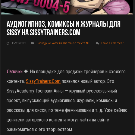
Аудиогипноз, Комиксы И Журналы Для
Sissy На SissyTrainers.Com
15/11/2020
Последние новости shemale-проекта NST
Leave a comment
Лапочки
💗 На площадке для продажи трейнеров и схожего
контента,
SissyTrainers.Com
появился новый автор. Это
SissyAcademy Госпожи Анны — крупный русскоязычный
проект, выпускающий аудиогипноз, журналы, комиксы и
рассказы для сисси, по теме феминизации и т. д. Уже сейчас
ценители авторского контента могут зайти на сайт и
ознакомиться с его творчеством.