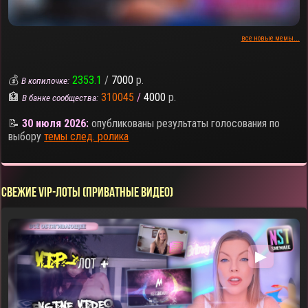
все новые мемы...
💰
2353.1
/
7000
р.
В копилочке:
🏦
310045
/
4000
р.
В банке сообщества:
📝
30 июля 2026:
опубликованы результаты голосования по
выбору
темы след. ролика
СВЕЖИЕ VIP-ЛОТЫ (ПРИВАТНЫЕ ВИДЕО)
▶