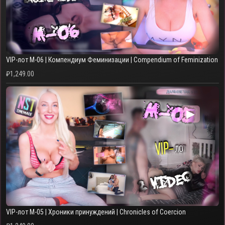
VIP-лот M-06 | Компендиум Феминизации | Compendium of Feminization
₽
1,249.00
▶
VIP-лот M-05 | Хроники принуждений | Chronicles of Coercion