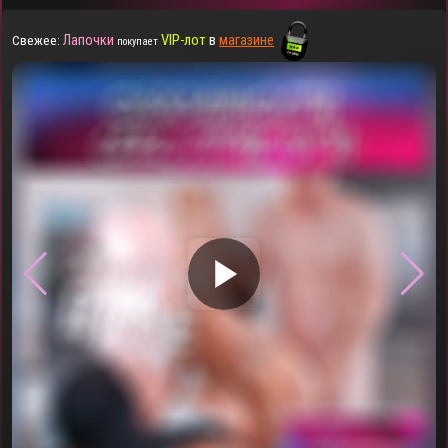
Лапочки
VIP-лот
в
магазине
Свежее:
покупает
▶