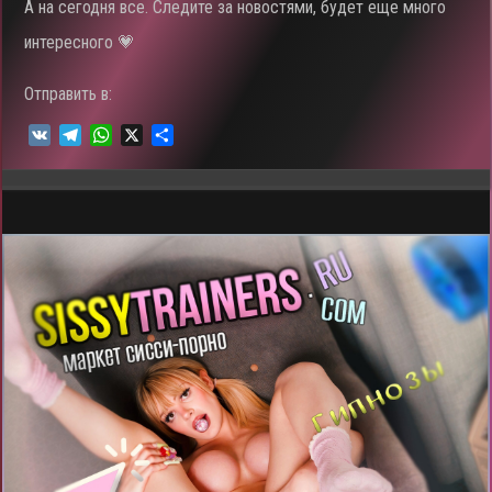
А на сегодня все. Следите за новостями, будет еще много
интересного 💗
Отправить в:
V
T
W
X
О
K
e
h
т
l
a
п
e
t
р
g
s
а
r
A
в
a
p
и
m
p
т
ь