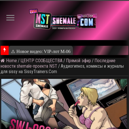
⚠️ Новое видео: VIP-лот M-06
Home
/
ЦЕНТР СООБЩЕСТВА
/
Прямой эфир
/
Последние
новости shemale-проекта NST
/
Аудиогипноз, комиксы и журналы
для sissy на SissyTrainers.Com