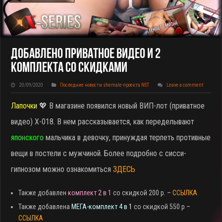
Добавлено Приватное Видео И 2
Комплекта Со Скидками
20/09/2020
Последние новости shemale-проекта NST
Leave a comment
Лапочки
💖 В магазине появился новый ВИП-лот (приватное
видео) X-018. В нем рассказывается, как переделывают
японского
мальчика в девочку, принуждая терпеть противные
вещи в постели с мужчиной. Более подробно с сисси-
гипнозом можно ознакомиться
ЗДЕСЬ
Также добавлен
комплект 2 в 1
со скидкой 200 р. –
ССЫЛКА
Также добавлена
МЕГА-комплект 4 в 1
со скидкой 550 р –
ССЫЛКА