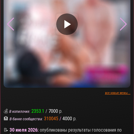
▶
все новые мемы...
💰
2353.1
/
7000
р.
В копилочке:
🏦
310045
/
4000
р.
В банке сообщества:
📝
30 июля 2026:
опубликованы результаты голосования по