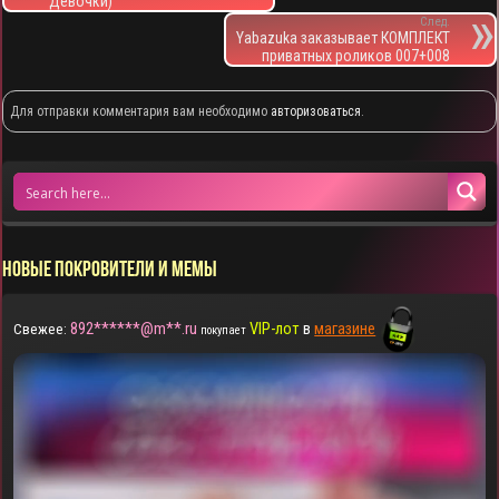
Девочки)
След.
Yabazuka заказывает КОМПЛЕКТ
приватных роликов 007+008
Для отправки комментария вам необходимо
авторизоваться
.
НОВЫЕ ПОКРОВИТЕЛИ И МЕМЫ
892******@m**.ru
VIP-лот
в
магазине
Свежее:
покупает