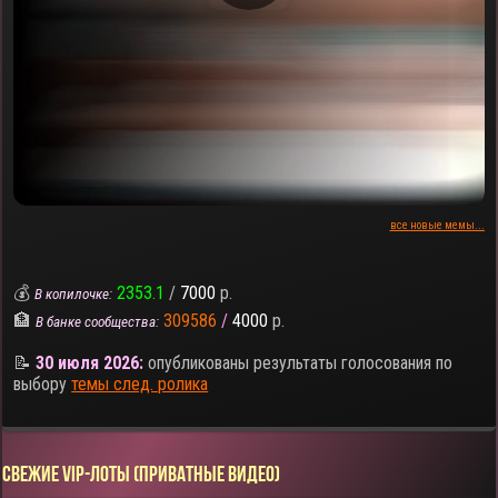
все новые мемы...
💰
2353.1
/
7000
р.
В копилочке:
🏦
309586
/
4000
р.
В банке сообщества:
📝
30 июля 2026:
опубликованы результаты голосования по
выбору
темы след. ролика
СВЕЖИЕ VIP-ЛОТЫ (ПРИВАТНЫЕ ВИДЕО)