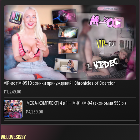
▶
VIP-лот M-05 | Хроники принуждений | Chronicles of Coercion
₽
1,249.00
[MEGA-КОМПЛЕКТ] 4 в 1 – M-01+M-04 (экономия 550 р.)
₽
4,269.00
WELOVESISSY