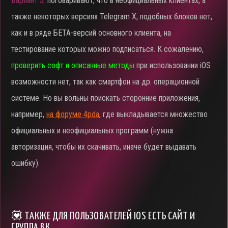
Вариант 3:
поговаривают, что в неофициальных клиентах, а
также некоторых версиях Telegram X, подобных блоков нет,
как и в ряде БЕТА-версий основного клиента, на
тестирование которых можно подписаться. К сожалению,
проверить софт и описанные методы
при использовании iOS
возможности нет, так как смартфон на др. операционной
системе. Но вы вольны поискать сторонние приложения,
например,
на форуме 4pda
, где выкладывается множество
официальных и неофициальных программ (нужна
авторизация, чтобы их скачивать, иначе будет выдавать
ошибку).
💟 ТАКЖЕ ДЛЯ ПОЛЬЗОВАТЕЛЕЙ IOS ЕСТЬ САЙТ И
ГРУППА ВК