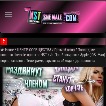
Home
/
ЦЕНТР СООБЩЕСТВА
/
Прямой эфир
/
Последние
⚠️ Результаты голосования и тема следующего откртытого вид
новости shemale-проекта NST
/
⚠️ Про блокировки Apple (iOS, Mac)
порно-каналов в Телеграме, вариантах обхода и др. новостях