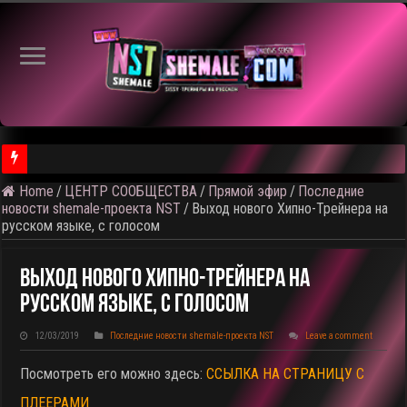
Home
/
ЦЕНТР СООБЩЕСТВА
/
Прямой эфир
/
Последние
⚠️ Результаты голосования и тема следующего откртытого вид
новости shemale-проекта NST
/
Выход нового Хипно-Трейнера на
русском языке, с голосом
Выход Нового Хипно-Трейнера На
Русском Языке, С Голосом
12/03/2019
Последние новости shemale-проекта NST
Leave a comment
Посмотреть его можно здесь:
ССЫЛКА НА СТРАНИЦУ С
ПЛЕЕРАМИ