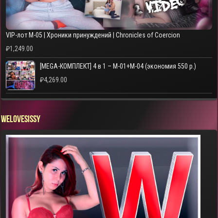
VIP-лот M-05 | Хроники принуждений | Chronicles of Coercion
₽
1,249.00
[MEGA-КОМПЛЕКТ] 4 в 1 – M-01+M-04 (экономия 550 р.)
₽
4,269.00
WELOVESISSY