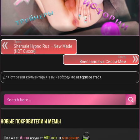
Пред.
Shemale Hypno Rus – New Made
(НСТ Сисси)
След.
Внеплановый Сисси-Мем
Для отправки комментария вам необходимо
авторизоваться
.
НОВЫЕ ПОКРОВИТЕЛИ И МЕМЫ
Анна
VIP-лот
в
магазине
Свежее:
покупает