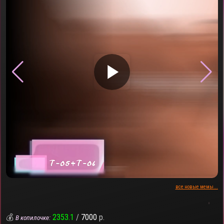
▶
все новые мемы...
💰
2353.1
/
7000
р.
В копилочке: