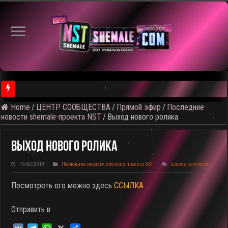
Home
/
ЦЕНТР СООБЩЕСТВА
/
Прямой эфир
/
Последние
⚠️ Результаты голосования и тема следующего откртытого вид
новости shemale-проекта NST
/
Выход нового ролика
Выход Нового Ролика
19/02/2019
Последние новости shemale-проекта NST
Leave a comment
Посмотреть его можно здесь
ССЫЛКА
Отправить в: