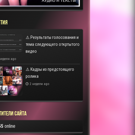
ТИЯ
⚠️ Результаты голосования и
тема следующего откртытого
видео
неделя ago
⚠️ Кадры из предстоящего
ролика
2 недели ago
тители сайта
55
online