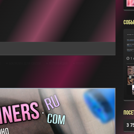
esc
mize
Previous
Next
Close
СОБЫ
1 
И
МАГАЗИН ДЛЯ СИССИ
МОТИВАЦИЯ
ПОРН
Посе
3 7