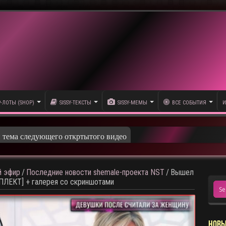
P-ЛОТЫ (SHOP)
SISSY-ТЕКСТЫ
SISSY-МЕМЫ
ВСЕ СОБЫТИЯ
И
и тема следующего откртытого видео
 эфир
/
Последние новости shemale-проекта NST
/
Вышел
МПЛЕКТ] + галерея со скриншотами
НОВЫ