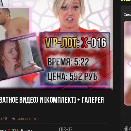
Све
атное Видео) И [КОМПЛЕКТ] + Галерея
та NST
Leave a comment
💰
В
СВЕЖЕЕ
 лот
X
-016
. В нем