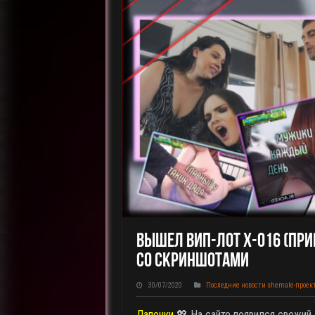
Вышел ВИП-Лот X-016 (прив
Со Скриншотами
30/07/2020
Последние новости shemale-проек
Лапочки
💖 На сайте появился свежий