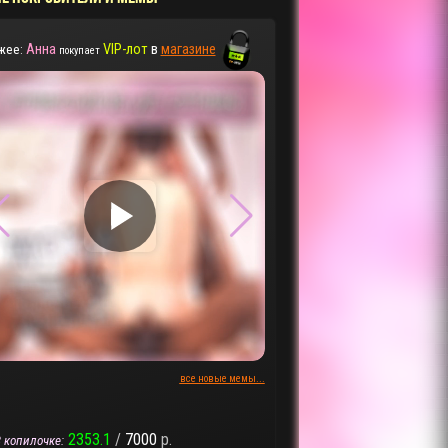
Анна
VIP-лот
в
магазине
жее:
покупает
▶
▶
все новые мемы...
2353.1
/
7000
р.
 копилочке: