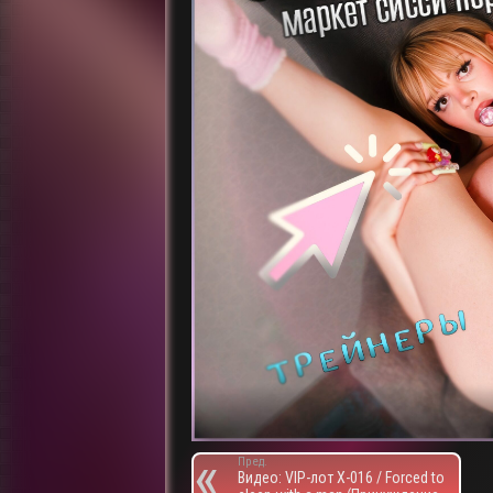
Пред.
Видео: VIP-лот X-016 / Forced to