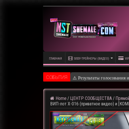
ГЛАВНАЯ
SISSY-ТРЕЙНЕРЫ (ВИДЕО)
VI
CОБЫТИЯ
⚠️ Результаты голосования 
Home
/
ЦЕНТР СООБЩЕСТВА
/
Прямой
ВИП-лот X-016 (приватное видео) и [КО