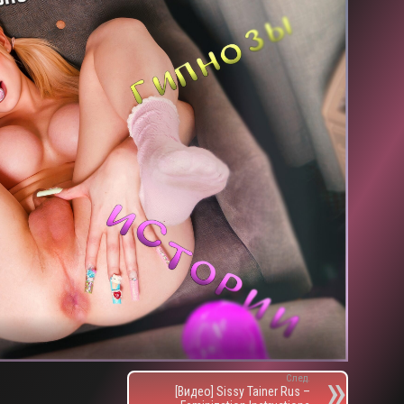
След.
[Видео] Sissy Tainer Rus –