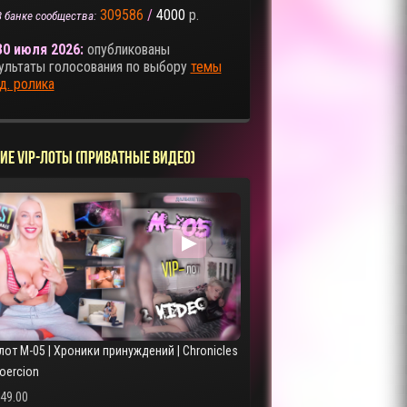
309586
/
4000
р.
В банке сообщества:
30 июля 2026:
опубликованы
ультаты голосования по выбору
темы
д. ролика
ИЕ VIP-ЛОТЫ (ПРИВАТНЫЕ ВИДЕО)
▶
лот M-05 | Хроники принуждений | Chronicles
Coercion
249.00