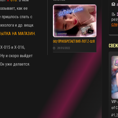
🏦
казывает, как ее
📝
е пришлось спать с
рез
сле
ихолога и др. вещи.
СЫЛКА НА МАГАЗИН
.
007 ПРИОБРЕТАЕТ ВИП-ЛОТ Z-028
СВЕЖ
 X-015 и X-016,
28/05/2022
Ну и скоро выйдет
 Он уже делается.
VIP-
of 
₽
1,