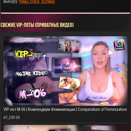
выбору
темы след. ролика
СВЕЖИЕ VIP-ЛОТЫ (ПРИВАТНЫЕ ВИДЕО)
▶
VIP-лот M-06 | Компендиум Феминизации | Compendium of Feminization
₽
1,249.00