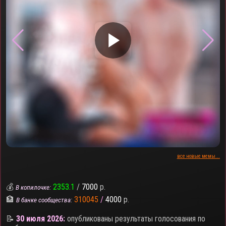
▶
все новые мемы...
💰
2353.1
/
7000
р.
В копилочке:
🏦
310045
/
4000
р.
В банке сообщества:
📝
30 июля 2026:
опубликованы результаты голосования по