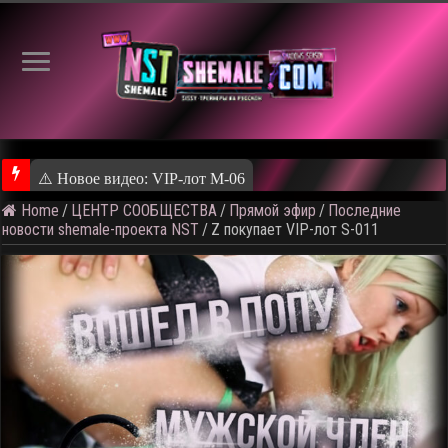
⚠️ Новое видео: VIP-лот M-06
Home
/
ЦЕНТР СООБЩЕСТВА
/
Прямой эфир
/
Последние
новости shemale-проекта NST
/
Z покупает VIP-лот S-011