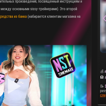
тельных произведений, посвященный инструкциям и
между основными sissy-трейнерами). Это второй
средства из банка
(набирается клиентам магазина на
💰
В
🏦
📝
рез
сле