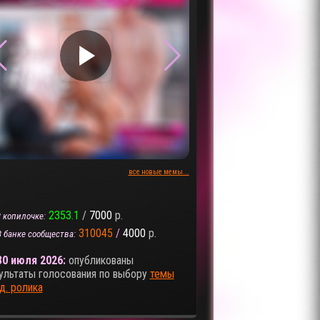
▶
▶
все новые мемы...
2353.1
/
7000
р.
 копилочке:
310045
/
4000
р.
В банке сообщества:
30 июля 2026:
опубликованы
ультаты голосования по выбору
темы
д. ролика