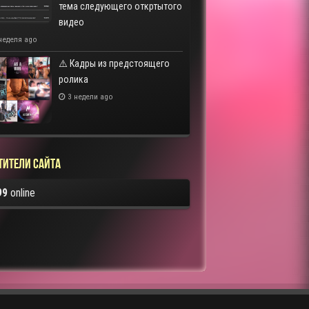
тема следующего откртытого
видео
неделя ago
⚠️ Кадры из предстоящего
ролика
3 недели ago
тители сайта
99
online