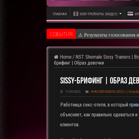
ГЛАВНАЯ
SISSY-ТРЕЙНЕРЫ (ВИДЕО)
VI
CОБЫТИЯ
⚠️ Результаты голосования 
Home
/
NST Shemale Sissy Trainers | В
брифинг | Образ девочки
Sissy-Брифинг | Образ Де
11/09/2025
SHADOWS SEASON (2025 г.)
,
Sissy-б
Работница секс-отеля, в который
прив
объясняет, как правильно одеваться и
клиентов.