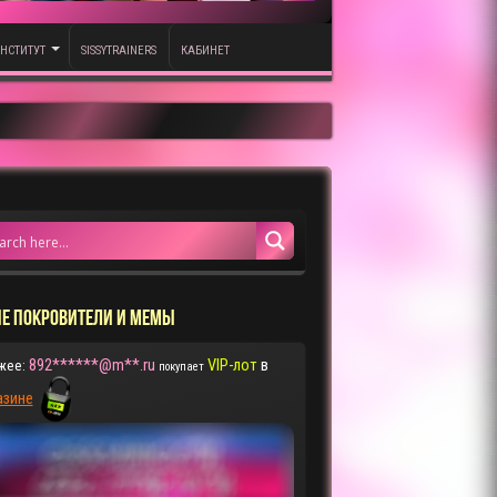
НСТИТУТ
SISSYTRAINERS
КАБИНЕТ
Е ПОКРОВИТЕЛИ И МЕМЫ
892******@m**.ru
VIP-лот
в
жее:
покупает
азине