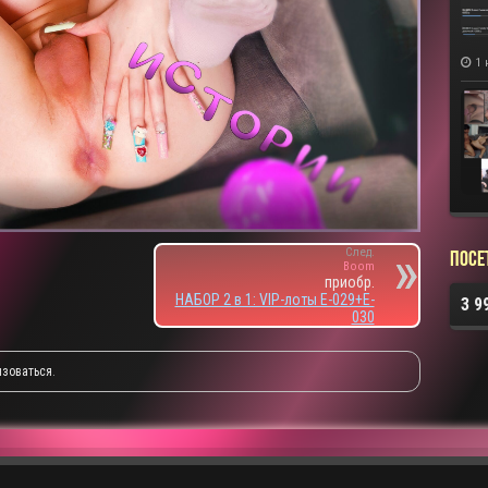
1 
След.
Посе
Boom
приобр.
НАБОР 2 в 1: VIP-лоты E-029+E-
3 9
030
изоваться
.