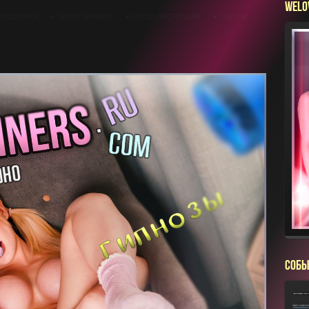
WELO
И-ДЕВОЧЕК
СИССИ БРИФИНГ
СИССИ ИНСТРУКЦИИ
СОВЕТЫ
СОБЫ