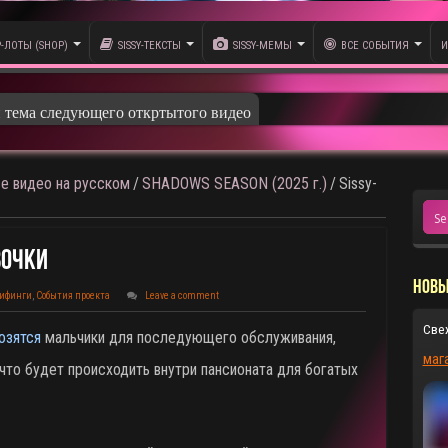
P-ЛОТЫ (SHOP)
SISSY-ТЕКСТЫ
SISSY-МЕМЫ
ВСЕ СОБЫТИЯ
И
и тема следующего откртытого видео
се видео на русском
/
SHADOWS SEASON (2025 г.)
/
Sissy-
вочки
НОВЫ
рифинги
,
События проекта
Leave a comment
Све
озятся
мальчики для последующего обслуживания,
маг
 что будет происходить внутри пансионата для богатых