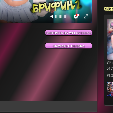
СВЕЖ
СМОТРЕТЬ НА WELOVESISSY
СКАЧАТЬ С ОБЛАКА
VIP-
of 
₽
1,