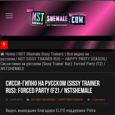
Home
/
NST Shemale Sissy Trainers | Все видео на
⚠️ Результаты голосования и тема следующего откртытого вид
русском
/
NST SISSY TRAINER RUS — HAPPY PARTY SEASON
/
Сисси-гипно на русском (Sissy Trainer Rus): Forced Party (F2) /
NSTSHEMALE
Сисси-Гипно На Русском (Sissy Trainer
Rus): Forced Party (F2) / NSTSHEMALE
14/09/2019
NST SISSY TRAINER RUS — HAPPY PARTY SEASON
1 Comment
Видео, вышедшее благодаря ELITE-поддержке Petra