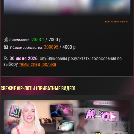
все новые мемы...
💰
2353.1
/
7000
р.
В копилочке:
🏦
309895
/
4000
р.
В банке сообщества:
📝
30 июля 2026:
опубликованы результаты голосования по
выбору
темы след. ролика
СВЕЖИЕ VIP-ЛОТЫ (ПРИВАТНЫЕ ВИДЕО)
▶