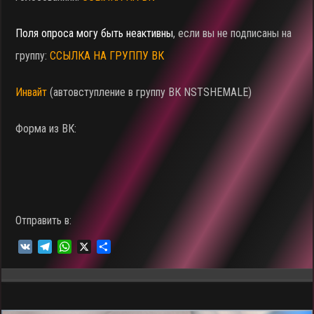
Поля опроса могу быть неактивны
, если вы не подписаны на
группу:
ССЫЛКА НА ГРУППУ ВК
Инвайт
(автовступление в группу ВК NSTSHEMALE)
Форма из ВК:
Отправить в:
V
T
W
X
О
K
e
h
т
l
a
п
e
t
р
g
s
а