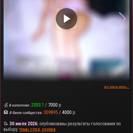
▶
все новые мемы...
💰
2353.1
/
7000
р.
В копилочке:
🏦
309895
/
4000
р.
В банке сообщества:
📝
30 июля 2026:
опубликованы результаты голосования по
выбору
темы след. ролика