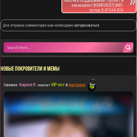
Лизочка поддерживает проект и
заказывает [КОМПЛЕКТ] ВИП-
лотов X-015+X-016
Для отправки комментария вам необходимо
авторизоваться
.
НОВЫЕ ПОКРОВИТЕЛИ И МЕМЫ
Кирилл К.
VIP-лот
в
магазине
Свежее:
покупает