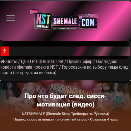
Home
/
ЦЕНТР СООБЩЕСТВА
/
Прямой эфир
/
Последние
⚠️ Результаты голосования и тема следующего откртытого вид
новости shemale-проекта NST
/
Голосование по выбору темы след.
видео (на средства из банка)