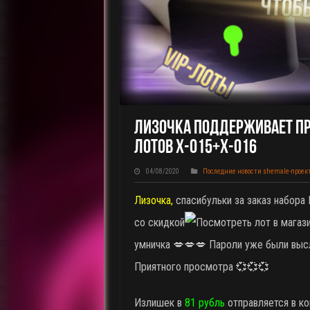
Лизочка Поддерживает Про
Лотов X-015+X-016
04/08/2020
Последние новости shemale-проек
Лизочка,
спасибульки за заказ набор
со скидкой
умничка 💋💋💋 Пароли уже были высл
Приятного просмотра 💞💞💞
Излишек в
81 рубль
отправляется в ко