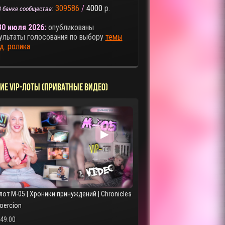
309586
/
4000
р.
В банке сообщества:
30 июля 2026:
опубликованы
ультаты голосования по выбору
темы
д. ролика
ИЕ VIP-ЛОТЫ (ПРИВАТНЫЕ ВИДЕО)
▶
лот M-05 | Хроники принуждений | Chronicles
Coercion
249.00