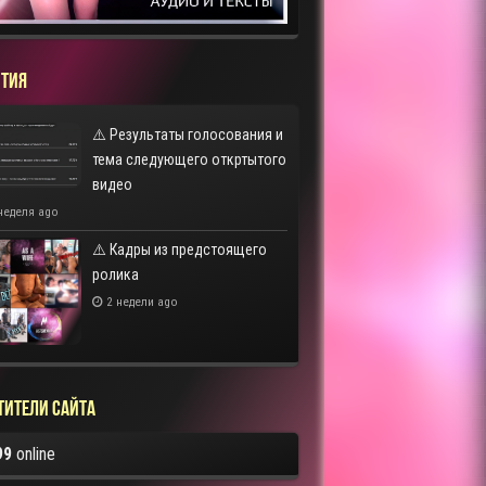
ТИЯ
⚠️ Результаты голосования и
тема следующего откртытого
видео
неделя ago
⚠️ Кадры из предстоящего
ролика
2 недели ago
тители сайта
99
online