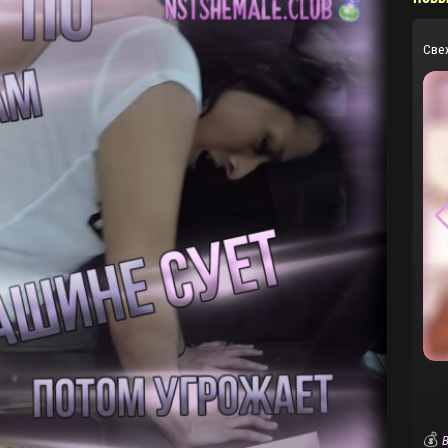
Све
💰
В