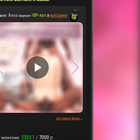
Анна
VIP-лот
в
магазине
жее:
покупает
▶
▶
все новые мемы...
2353.1
/
7000
р.
 копилочке: