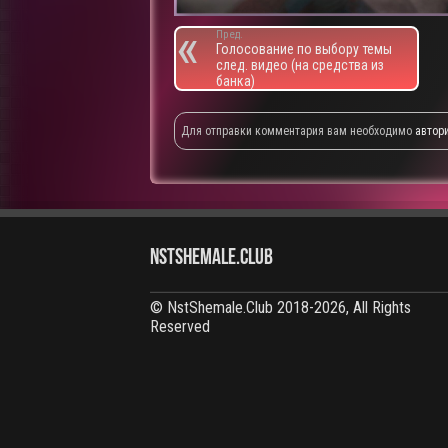
Пред.
Голосование по выбору темы
след. видео (на средства из
банка)
Для отправки комментария вам необходимо
автор
NstShemale.Club
© NstShemale.Club 2018-2026, All Rights
Reserved