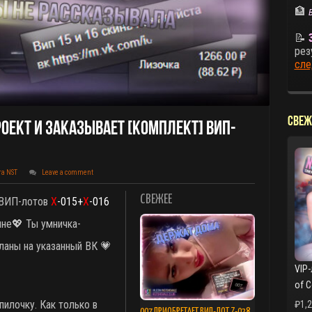
🏦
📝
рез
сле
СВЕЖ
ект И Заказывает [КОМПЛЕКТ] ВИП-
та NST
Leave a comment
СВЕЖЕЕ
а ВИП-лотов
X
-015+
X
-016
💖 Ты умничка-
аны на указанный ВК 💗
VIP-
of 
пилочку. Как только в
₽
1,
007 ПРИОБРЕТАЕТ ВИП-ЛОТ Z-028