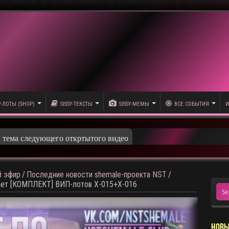
P-ЛОТЫ (SHOP)
SISSY-ТЕКСТЫ
SISSY-МЕМЫ
ВСЕ СОБЫТИЯ
И
и тема следующего откртытого видео
 эфир
/
Последние новости shemale-проекта NST
/
вает [КОМПЛЕКТ] ВИП-лотов X-015+X-016
НОВЫ