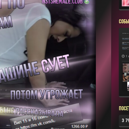
СОБЫ
1 
Посе
3 7