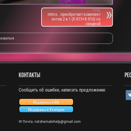
След.
rntms… приобретает комплект
лотов 2 в 1 (X-015+X-016) со
скидкой
изоваться
.
КОНТАКТЫ
РЕ
Сообщить об ошибке, написать предложение:
vko
Поддержка в ВК
Поддержка в Телеграм
✉ Почта:
nstshemalehelp@gmail.com