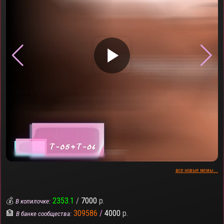
▶
все новые мемы...
💰
2353.1
/
7000
р.
В копилочке:
🏦
309586
/
4000
р.
В банке сообщества: