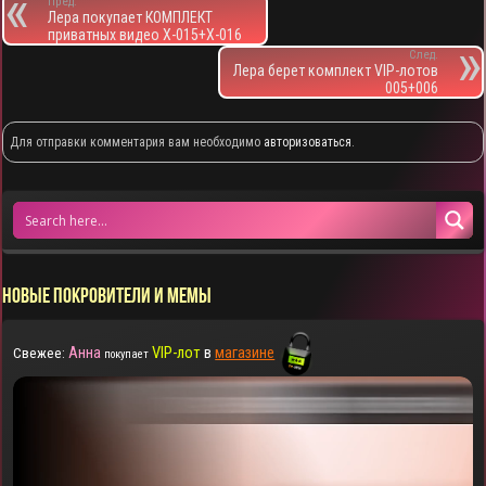
Пред.
Лера покупает КОМПЛЕКТ
приватных видео X-015+X-016
След.
Лера берет комплект VIP-лотов
005+006
Для отправки комментария вам необходимо
авторизоваться
.
НОВЫЕ ПОКРОВИТЕЛИ И МЕМЫ
Анна
VIP-лот
в
магазине
Свежее:
покупает