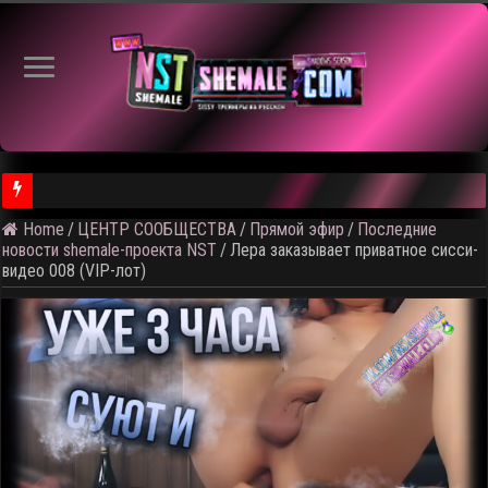
Home
/
ЦЕНТР СООБЩЕСТВА
/
Прямой эфир
/
Последние
⚠️ Результаты голосования и тема следующего откртытого вид
новости shemale-проекта NST
/
Лера заказывает приватное сисси-
видео 008 (VIP-лот)