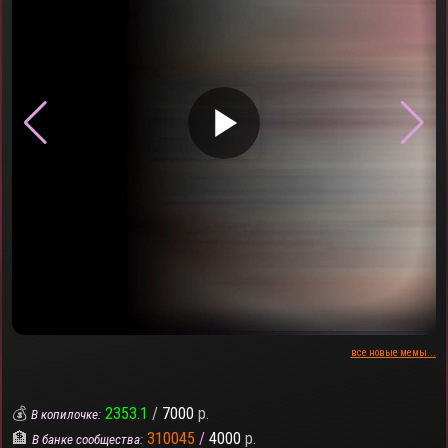
▶
все новые мемы...
💰
2353.1
/
7000
р.
В копилочке:
🏦
310045
/
4000
р.
В банке сообщества: