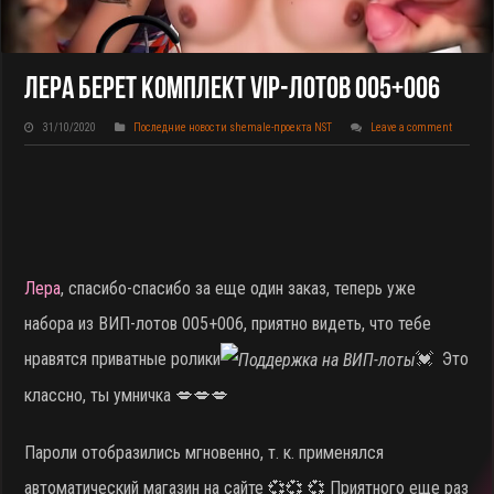
Лера Берет Комплект VIP-Лотов 005+006
31/10/2020
Последние новости shemale-проекта NST
Leave a comment
Лера
, спасибо-спасибо за еще один заказ, теперь уже
набора из ВИП-лотов 005+006, приятно видеть, что тебе
нравятся приватные ролики
💓 Это
классно, ты умничка 💋💋💋
Пароли отобразились мгновенно, т. к. применялся
автоматический магазин на сайте 💞💞 💞 Приятного еще раз