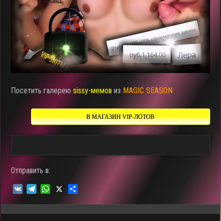
Посетить галерею
sissy-мемов
из
MAGIC SEASON
В МАГАЗИН VIP-ЛОТОВ
Отправить в:
V
T
W
X
О
K
e
h
т
l
a
п
e
t
р