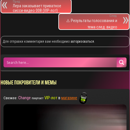
Пред.
Лера заказывает приватное
сисси-видео 008 (VIP-лот)
След.
⚠️ Результаты голосования и
тема след. видео
Для отправки комментария вам необходимо
авторизоваться
.
НОВЫЕ ПОКРОВИТЕЛИ И МЕМЫ
Change
VIP-лот
в
магазине
Свежее:
покупает