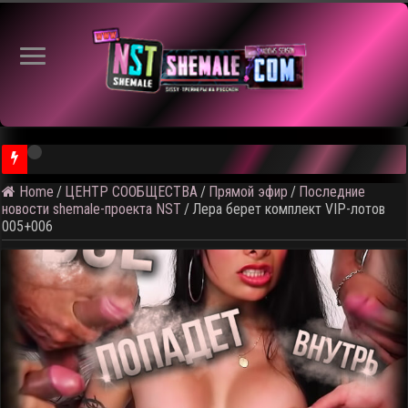
⚠️ Кадры из предстоящего р
Home
/
ЦЕНТР СООБЩЕСТВА
/
Прямой эфир
/
Последние
новости shemale-проекта NST
/
Лера берет комплект VIP-лотов
005+006